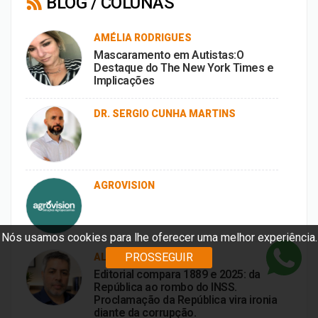
BLOG / COLUNAS
AMÉLIA RODRIGUES
Mascaramento em Autistas:O
Destaque do The New York Times e
Implicações
DR. SERGIO CUNHA MARTINS
AGROVISION
Nós usamos cookies para lhe oferecer uma melhor experiência.
PROSSEGUIR
ALEX FERREIRA
Editorial compara 1889 e 2025: da
República ao rombo do INSS.
Proclamação da República vira ironia
diante da corrupção.