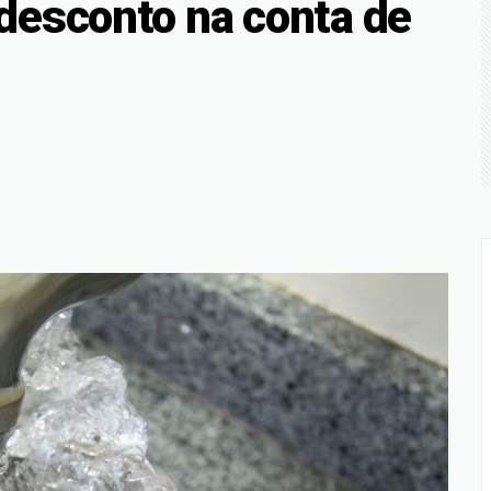
desconto na conta de
40
morto dentro de casa em Bicas; suspeito é preso em Juiz de 
edição especial de Dia dos Pais em Juiz de Fora
tingem SP; veja como fica o tempo para o fim de semana
iev matam quatro, incluindo uma criança
 pacote de US$ 1 bilhão para auxiliar a segurança da Colômb