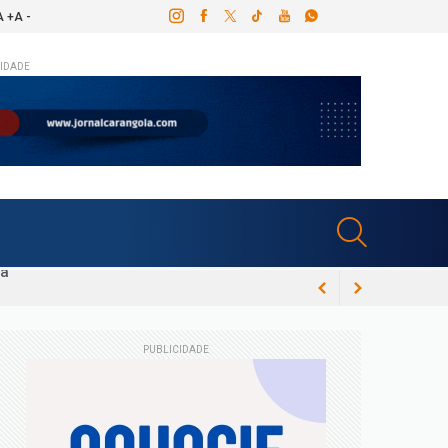
A +
A -
IDADE
 processo
PUBLICIDADE
022
zada por demissão vexatória e coronel da