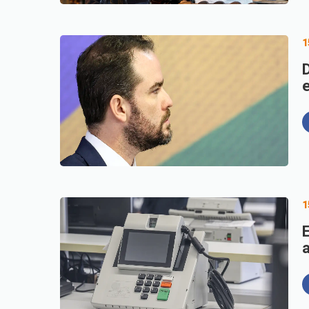
1
1
a