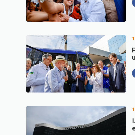
1
P
1