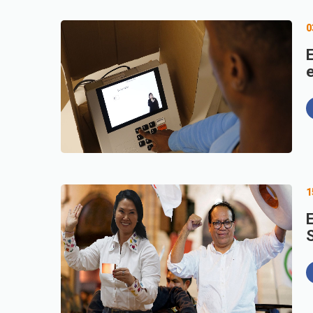
0
E
1
E