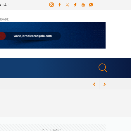
A +
A -
IDADE
ós canal dentário e Congresso Espírita em
PUBLICIDADE