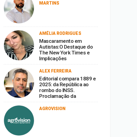
MARTINS
AMÉLIA RODRIGUES
Mascaramento em
Autistas:O Destaque do
The New York Times e
Implicações
ALEX FERREIRA
Editorial compara 1889 e
2025: da República ao
rombo do INSS.
Proclamação da
República vira ironia
diante da corrupção.
AGROVISION