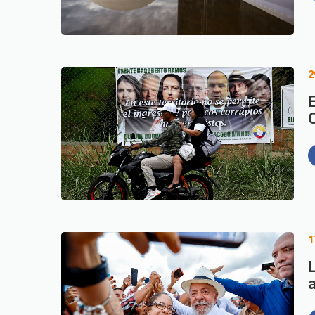
2
1
a