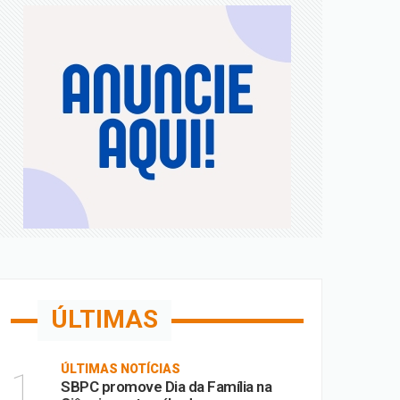
a; confira
 de Fora
m MG
ÚLTIMAS
ÚLTIMAS NOTÍCIAS
1
SBPC promove Dia da Família na