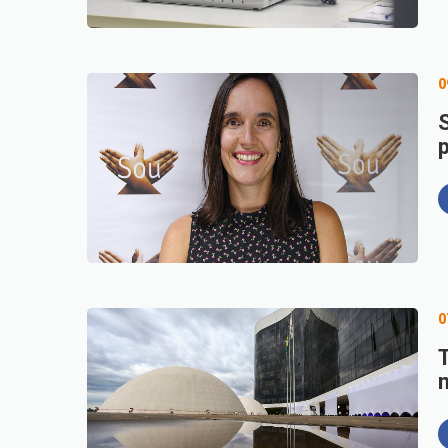
0
0
T