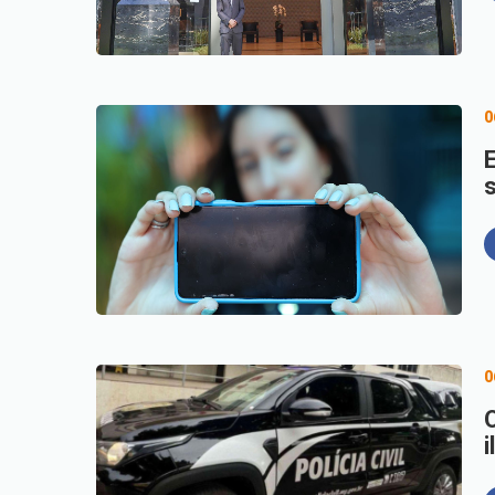
0
0
i