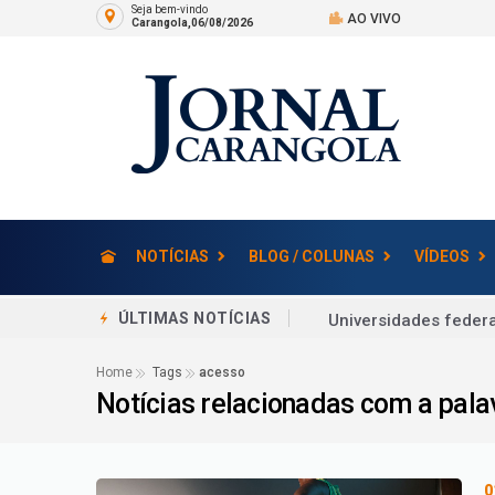
Seja bem-vindo
AO VIVO
Carangola,06/08/2026
NOTÍCIAS
BLOG / COLUNAS
VÍDEOS
Universidades feder
ÚLTIMAS NOTÍCIAS
Censo Escolar 2026: 
Home
Tags
acesso
Notícias relacionadas com a pal
Confira a lista de pr
Você Viu? Avós compa
Juiz de Fora
0