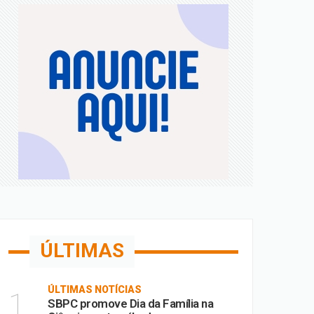
a; confira
 de Fora
m MG
ÚLTIMAS
ÚLTIMAS NOTÍCIAS
1
SBPC promove Dia da Família na