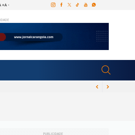
A +
A -
IDADE
ós canal dentário e Congresso Espírita em
PUBLICIDADE