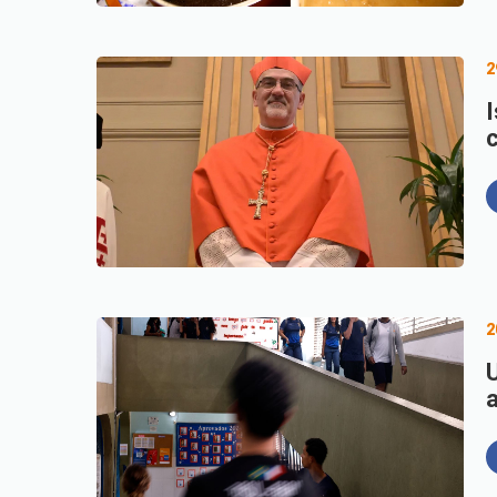
2
I
2
U