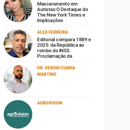
Mascaramento em
Autistas:O Destaque do
The New York Times e
Implicações
ALEX FERREIRA
Editorial compara 1889 e
2025: da República ao
rombo do INSS.
Proclamação da
República vira ironia
diante da corrupção.
DR. SERGIO CUNHA
MARTINS
AGROVISION