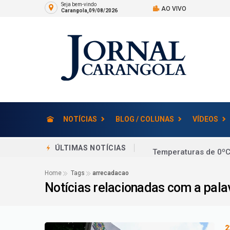
Seja bem-vindo
AO VIVO
Carangola,09/08/2026
NOTÍCIAS
BLOG / COLUNAS
VÍDEOS
Temperaturas de 0ºC
ÚLTIMAS NOTÍCIAS
Contencioso de consu
Home
Tags
arrecadacao
Notícias relacionadas com a pal
Morre Jorge Messi, p
Um em cada quatro: 
Você Viu? Bailarino 
2