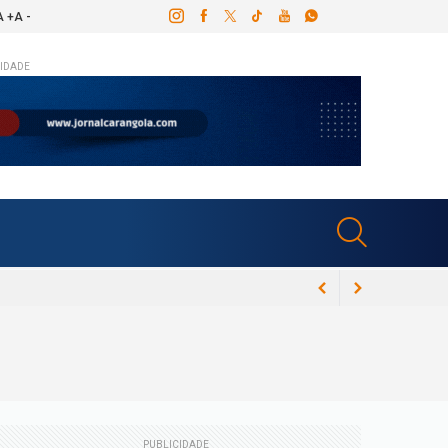
A +
A -
IDADE
 processo
022
zada por demissão vexatória e coronel da
PUBLICIDADE