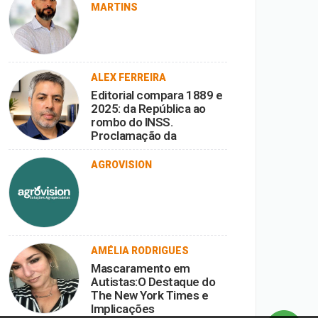
MARTINS
ALEX FERREIRA
Editorial compara 1889 e
2025: da República ao
rombo do INSS.
Proclamação da
República vira ironia
diante da corrupção.
AGROVISION
AMÉLIA RODRIGUES
Mascaramento em
Autistas:O Destaque do
The New York Times e
Implicações