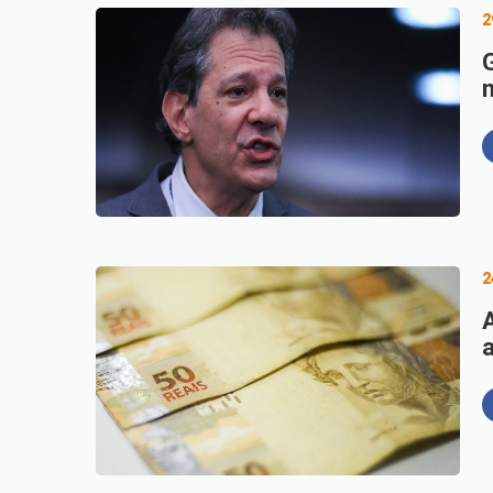
2
G
2