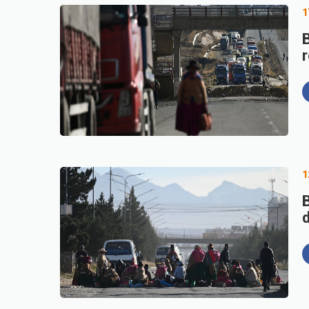
1
1
d