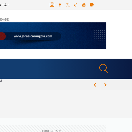
A +
A -
IDADE
 processo
022
zada por demissão vexatória e coronel da
PUBLICIDADE