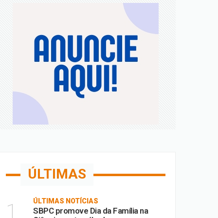
a; confira
 de Fora
m MG
ÚLTIMAS
ÚLTIMAS NOTÍCIAS
1
SBPC promove Dia da Família na