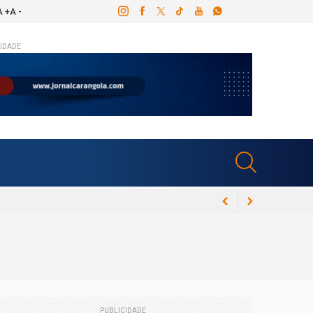
A +
A -
IDADE
ós canal dentário e Congresso Espírita em
PUBLICIDADE