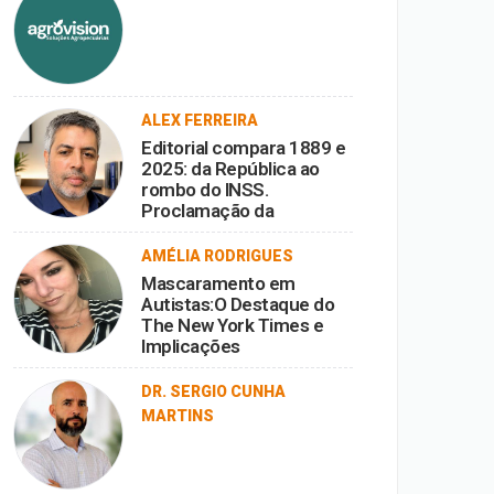
ALEX FERREIRA
Editorial compara 1889 e
2025: da República ao
rombo do INSS.
Proclamação da
República vira ironia
diante da corrupção.
AMÉLIA RODRIGUES
Mascaramento em
Autistas:O Destaque do
The New York Times e
Implicações
DR. SERGIO CUNHA
MARTINS