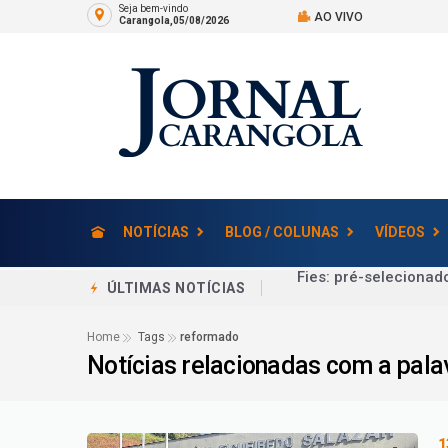
Seja bem-vindo
AO VIVO
Carangola,05/08/2026
NOTÍCIAS
BLOG / COLUNAS
VÍDEOS
Universidades feder
ÚLTIMAS NOTÍCIAS
Censo Escolar 2026: 
Home
Tags
reformado
Notícias relacionadas com a pal
Confira a lista de pr
Você Viu? Avós compa
Juiz de Fora
1