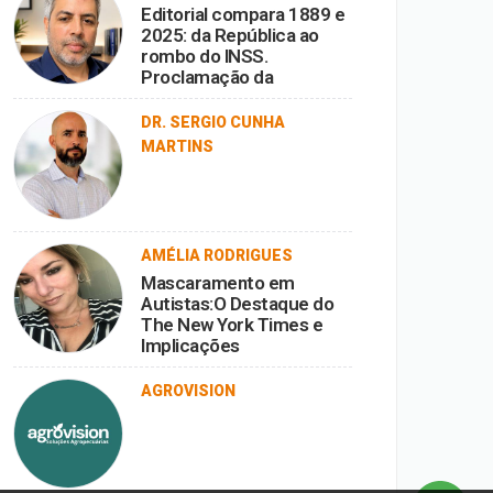
Editorial compara 1889 e
2025: da República ao
rombo do INSS.
Proclamação da
República vira ironia
diante da corrupção.
DR. SERGIO CUNHA
MARTINS
AMÉLIA RODRIGUES
Mascaramento em
Autistas:O Destaque do
The New York Times e
Implicações
AGROVISION