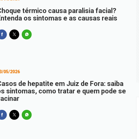
z de Fora altera trânsito e linhas de ônibus neste fim de seman
Choque térmico causa paralisia facial?
Entenda os sintomas e as causas reais
stado de decomposição é encontrado em hidrelétrica em Juiz
por importunação sexual após beijar ex-namorada à força e
 Família na Ciência neste sábado
a resposta a pedido de atendimento especializado
dos têm até terça para complementar informações
3/05/2026
Casos de hepatite em Juiz de Fora: saiba
os sintomas, como tratar e quem pode se
vacinar