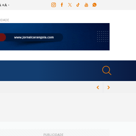
A +
A -
IDADE
ós canal dentário e Congresso Espírita em
PUBLICIDADE