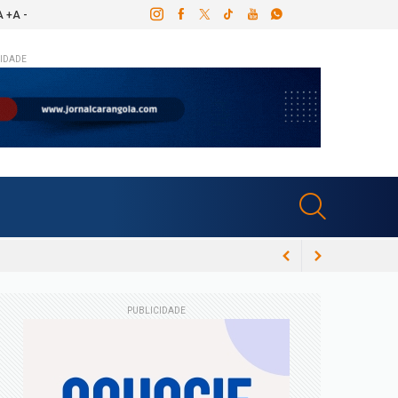
A +
A -
IDADE
PUBLICIDADE
ós canal dentário e Congresso Espírita em