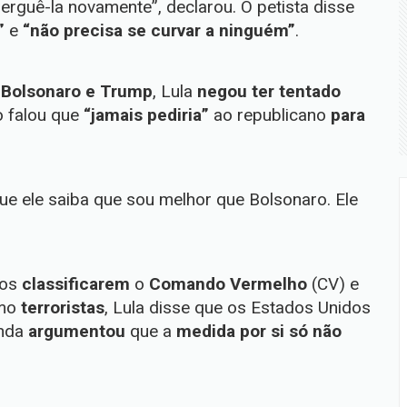
erguê-la novamente”, declarou. O petista disse
”
e
“não precisa se curvar a ninguém”
.
r Bolsonaro e Trump
, Lula
negou ter tentado
o falou que
“jamais pediria”
ao republicano
para
e ele saiba que sou melhor que Bolsonaro. Ele
dos
classificarem
o
Comando Vermelho
(CV) e
omo
terroristas
, Lula disse que os Estados Unidos
inda
argumentou
que a
medida por si só não