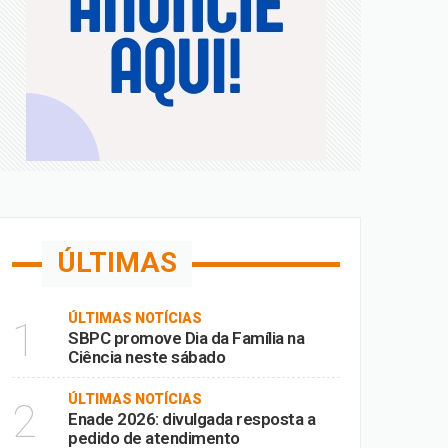
a; confira
 de Fora
m MG
ÚLTIMAS
ÚLTIMAS NOTÍCIAS
1
SBPC promove Dia da Família na
Ciência neste sábado
ÚLTIMAS NOTÍCIAS
2
Enade 2026: divulgada resposta a
pedido de atendimento