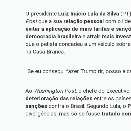
O presidente
Luiz Inácio Lula da Silva
(PT)
Post
que a sua
relação pessoal
com o líde
evitar a aplicação de mais tarifas e sançõ
democracia brasileira
e
atrair mais inves
que o petista concedeu a um veículo sobr
na Casa Branca.
“Se eu consegui fazer Trump rir, posso alc
Ao
Washington Post
, o chefe do Executiv
deterioração das relações
entre os paíse
sanções
contra o Brasil. Segundo Lula, o
P
divergências, mas só se fosse
tratado com