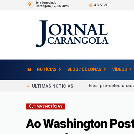
Seja bem-vindo
AO VIVO
Carangola,07/08/2026
NOTÍCIAS
BLOG / COLUNAS
VÍDEOS
Universidades feder
ÚLTIMAS NOTÍCIAS
Censo Escolar 2026: 
ÚLTIMAS NOTÍCIAS
Confira a lista de pr
Você Viu? Avós compa
Ao Washington Post,
Juiz de Fora