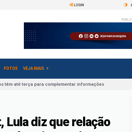
LOGIN
PUBLIC
FOTOS
VEJA MAIS
ais têm até sábado para pedir cuidotecas ao MEC
coleta de dados da 1ª etapa termina nesta sexta
é-selecionados para o Fies do 2º semestre
rtilham histórias de vida, família denuncia morte de idoso ap
 Lula diz que relação