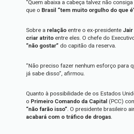
“Quem abaixa a cabeça talvez não consiga 
que o
Brasil “tem muito orgulho do que é
Sobre a
relação
entre o ex-presidente
Jai
criar atrito
entre eles. O chefe do Executiv
“não gostar”
do capitão da reserva.
“Não preciso fazer nenhum esforço para qu
já sabe disso”, afirmou.
Quanto à possibilidade de os Estados Uni
o
Primeiro Comando da Capital
(PCC) c
“não farão isso”
. O presidente brasileiro a
acabará com o tráfico de drogas
.