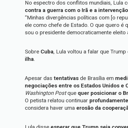
No espectro dos conflitos mundiais, Lula 
contra a guerra com o Irã e a intervençã
“Minhas divergências políticas com [o rep
ele como chefe de Estado. O que quero é q
sou o presidente democraticamente eleito a
Sobre
Cuba
, Lula voltou a falar que Trum
ilha
.
Apesar das
tentativas
de Brasília em
medi
negociações entre os Estados Unidos e 
Washington Post
que
quer posicionar o B
O petista relatou continuar
profundamente
considera haver uma
erosão da cooperaçã
Lula disse
esperar que Trump seja conve