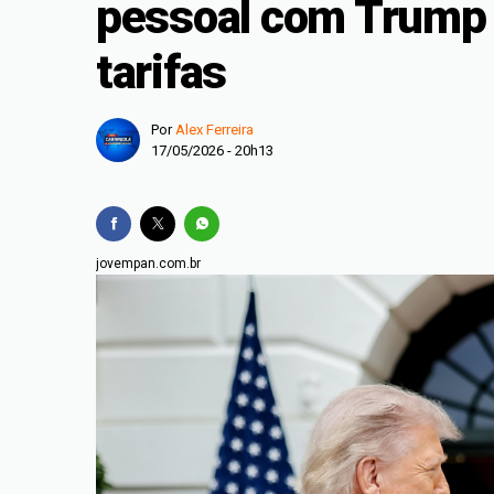
pessoal com Trump 
Meia Maratona de Jui
tarifas
Corpo em avançado e
Homem é condenado 
Por
Alex Ferreira
SBPC promove Dia da
17/05/2026 - 20h13
Enade 2026: divulgad
Fies: pré-seleciona
jovempan.com.br