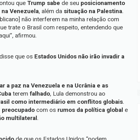
contou que
Trump sabe
de seu
posicionamento
o na Venezuela
, além da
situação na Palestina
.
ublicano] não interferem na minha relação com
ue trate o Brasil com respeito, entendendo que
qui”, afirmou.
p disse que os
Estados Unidos
não irão invadir a
ar a paz na Venezuela e na Ucrânia e as
Cuba
terem
falhado
, Lula demonstrou ao
rasil como intermediário em conflitos globais
.
 preocupado
com os
rumos da política global
e
o multilateral
.
ncido
de que os Estados Unidos “podem