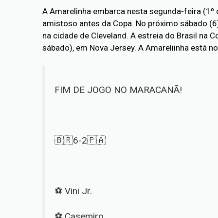
A Amarelinha embarca nesta segunda-feira (1º d
amistoso antes da Copa. No próximo sábado (6), o
na cidade de Cleveland. A estreia do Brasil na
sábado), em Nova Jersey. A Amareliinha está no 
FIM DE JOGO NO MARACANÃ!
🇧🇷6-2🇵🇦
⚽️ Vini Jr.
⚽️ Casemiro