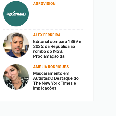
AGROVISION
ALEX FERREIRA
Editorial compara 1889 e
2025: da República ao
rombo do INSS.
Proclamação da
República vira ironia
diante da corrupção.
AMÉLIA RODRIGUES
Mascaramento em
Autistas:O Destaque do
The New York Times e
Implicações