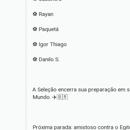
⚽️ Rayan
⚽️ Paquetá
⚽️ Igor Thiago
⚽️ Danilo S.
A Seleção encerra sua preparação em so
Mundo. ✈️🇧🇷
Próxima parada: amistoso contra o Egit