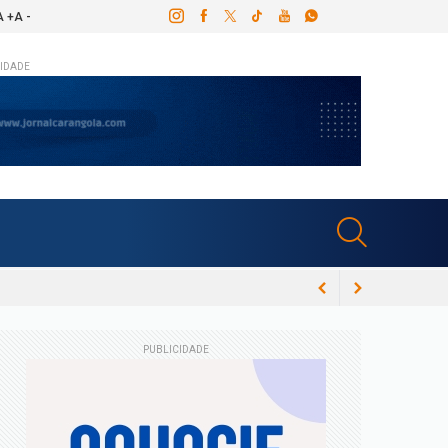
A +
A -
IDADE
PUBLICIDADE
ós canal dentário e Congresso Espírita em
a; confira