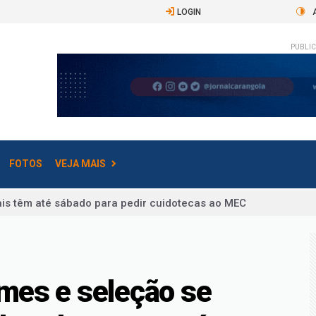
LOGIN
PUBLIC
FOTOS
VEJA MAIS
coleta de dados da 1ª etapa termina nesta sexta
é-selecionados para o Fies do 2º semestre
rtilham histórias de vida, família denuncia morte de idoso ap
imes e seleção se
z de Fora altera trânsito e linhas de ônibus neste fim de seman