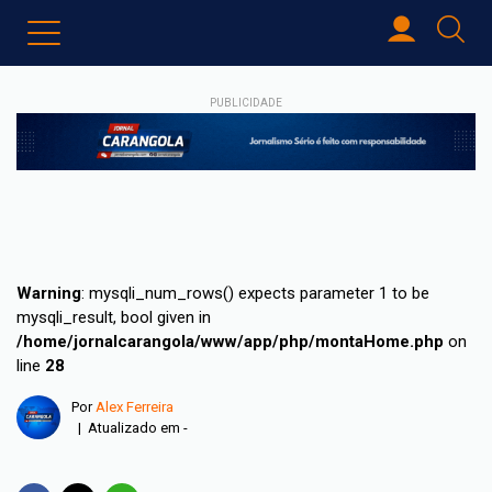
PUBLICIDADE
Warning
: mysqli_num_rows() expects parameter 1 to be
mysqli_result, bool given in
/home/jornalcarangola/www/app/php/montaHome.php
on
line
28
Por
Alex Ferreira
| Atualizado em -