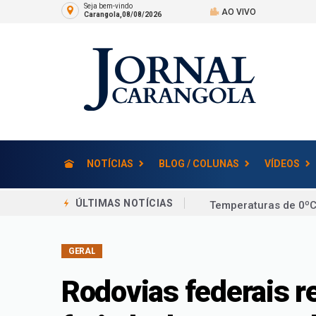
Seja bem-vindo
AO VIVO
Carangola,08/08/2026
NOTÍCIAS
BLOG / COLUNAS
VÍDEOS
Temperaturas de 0ºC
ÚLTIMAS NOTÍCIAS
Contencioso de consu
GERAL
Morre Jorge Messi, p
Um em cada quatro: 
Rodovias federais r
Você Viu? Bailarino 