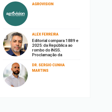
AGROVISION
ALEX FERREIRA
Editorial compara 1889 e
2025: da República ao
rombo do INSS.
Proclamação da
República vira ironia
diante da corrupção.
DR. SERGIO CUNHA
MARTINS